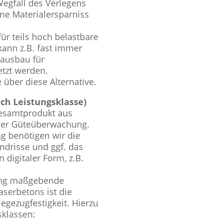
Wegfall des Verlegens
ine Materialersparniss
für teils hoch belastbare
kann z.B. fast immer
hausbau für
tzt werden.
 über diese Alternative.
ch Leistungsklasse)
Gesamtprodukt aus
ner Güteüberwachung.
 benötigen wir die
ndrisse und ggf. das
 digitaler Form, z.B.
ung maßgebende
aserbetons ist die
egezugfestigkeit. Hierzu
sklassen: